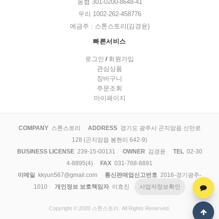
농협 301-0200-8648-41
우리 1002-262-458776
예금주 : 스톤스토리(김경윤)
빠른서비스
로그인
회원가입
/
관심상품
장바구니
주문조회
마이페이지
COMPANY
스톤스토리
ADDRESS
경기도 광주시 곤지암읍 신만로
128 (곤지암읍 봉현리 642-9)
BUSINESS LICENSE
239-15-00131
OWNER
김경윤
TEL
02-30
4-8895(4)
FAX
031-768-8891
이메일
kkyun567@gmail.com
통신판매업신고번호
2016-경기광주-
1010
개인정보 보호책임자
이효진
사업자정보확인
Copyright © 2020 스톤스토리. All Rights Reserved.