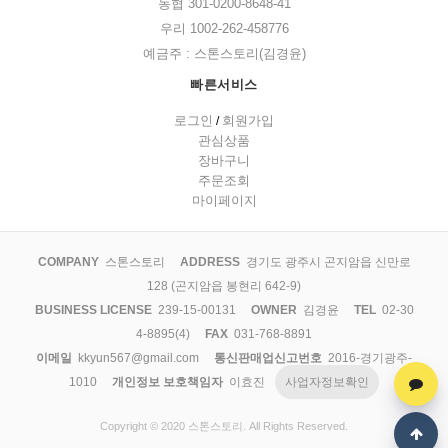
농협 301-0200-8648-41
우리 1002-262-458776
예금주 : 스톤스토리(김경윤)
빠른서비스
로그인
회원가입
/
관심상품
장바구니
주문조회
마이페이지
COMPANY
스톤스토리
ADDRESS
경기도 광주시 곤지암읍 신만로
128 (곤지암읍 봉현리 642-9)
BUSINESS LICENSE
239-15-00131
OWNER
김경윤
TEL
02-30
4-8895(4)
FAX
031-768-8891
이메일
kkyun567@gmail.com
통신판매업신고번호
2016-경기광주-
1010
개인정보 보호책임자
이효진
사업자정보확인
Copyright © 2020 스톤스토리. All Rights Reserved.