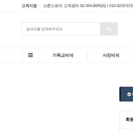
고객지원
스톤스토리 고객센터 02-304-8895(4) I 010-4218-533
기독교비석
사진비석
회