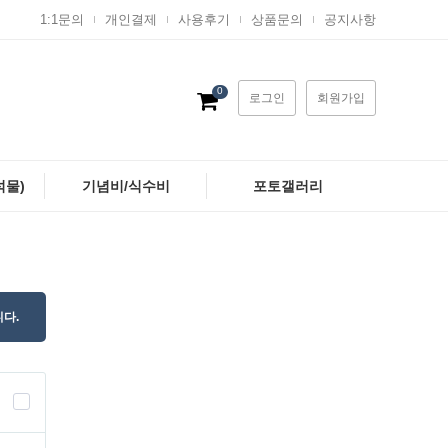
1:1문의
개인결제
사용후기
상품문의
공지사항
0
로그인
회원가입
석물)
기념비/식수비
포토갤러리
다.