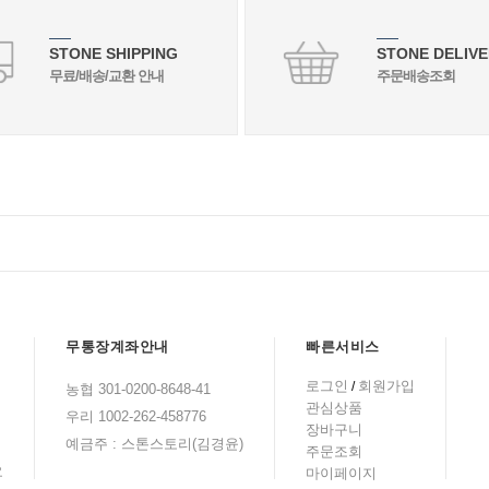
STONE SHIPPING
STONE DELIVE
무료/배송/교환 안내
주문배송조회
무통장계좌안내
빠른서비스
로그인
회원가입
/
농협 301-0200-8648-41
관심상품
우리 1002-262-458776
장바구니
예금주 : 스톤스토리(김경윤)
주문조회
요
마이페이지