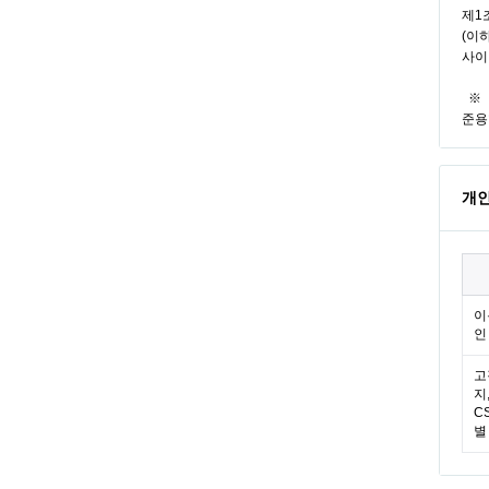
개
이
인
고
지
C
별