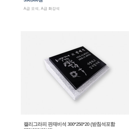
A급 오석, A급 화강석
캘리그라피 판재비석 300*250*20 (받침석포함