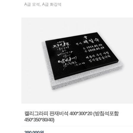
A급 오석, A급 화강석
캘리그라피 판재비석 400*300*20 (받침석포함
450*350*80/40)
390,000원