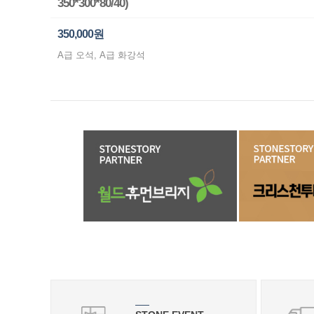
350*300*80/40)
350,000원
A급 오석, A급 화강석