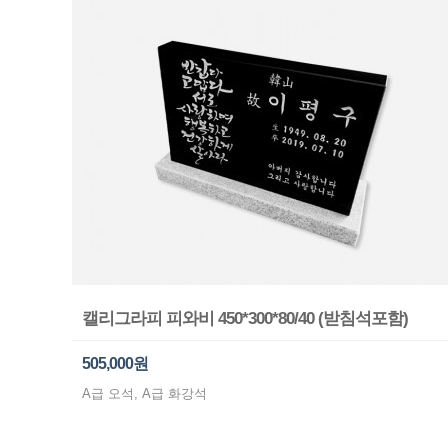
캘리그라피 피와비 450*300*80/40 (받침석포함)
505,000원
A급 오석, A급 화강석