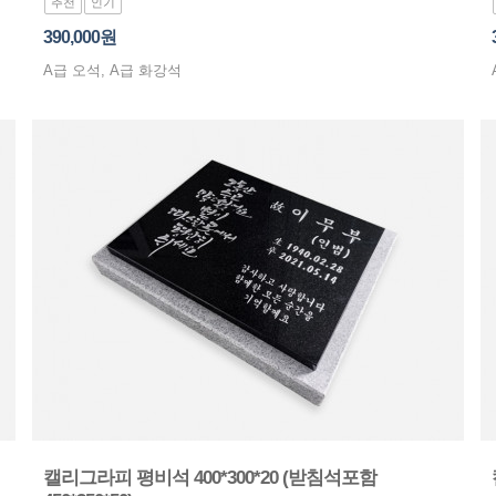
추천
인기
390,000원
A급 오석, A급 화강석
캘리그라피 평비석 400*300*20 (받침석포함