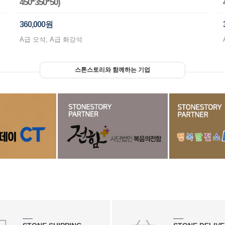
450*350*50)
360,000원
A급 오석, A급 화강석
스톤스토리와 함께하는 기업