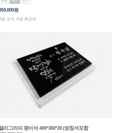
추천
최신
인기
350,000원
A급 오석, A급 화강석
캘리그라피 평비석 400*300*20 (받침석포함