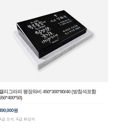
캘리그라피 평장와비 450*300*80/40 (받침석포함
550*400*50)
490,000원
A급 오석, A급 화강석