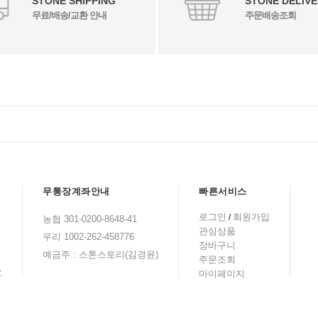
STONE SHIPPING
STONE DELIVE
무료/배송/교환 안내
주문배송조회
무통장계좌안내
빠른서비스
로그인
회원가입
/
농협 301-0200-8648-41
관심상품
우리 1002-262-458776
장바구니
예금주 : 스톤스토리(김경윤)
주문조회
요
마이페이지