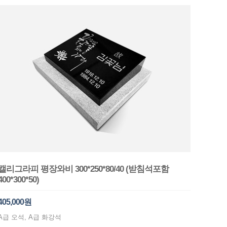
캘리그라피 평장와비 300*250*80/40 (받침석포함
400*300*50)
405,000원
A급 오석, A급 화강석