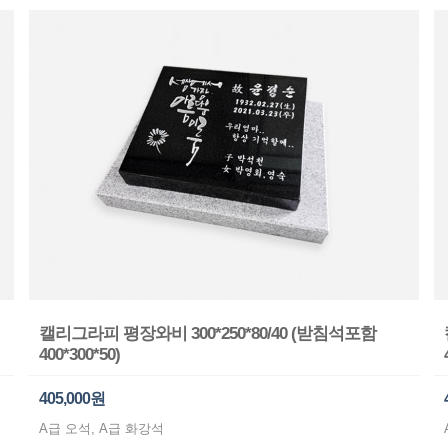
캘리그라피 평장와비 300*250*80/40 (받침석포함
400*300*50)
405,000원
A급 오석, A급 화강석