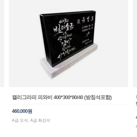
캘리그라피 피와비 400*300*80/40 (받침석포함)
460,000원
A급 오석, A급 화강석