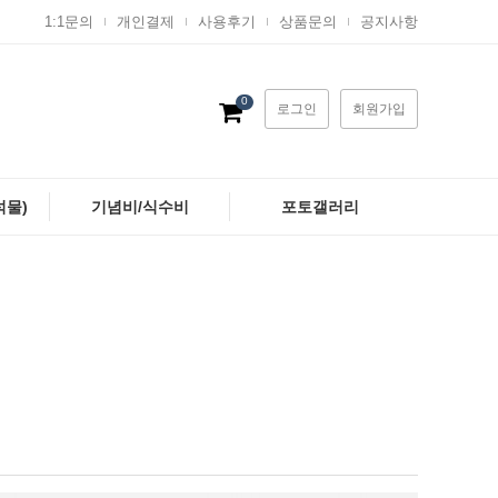
1:1문의
개인결제
사용후기
상품문의
공지사항
0
로그인
회원가입
석물)
기념비/식수비
포토갤러리