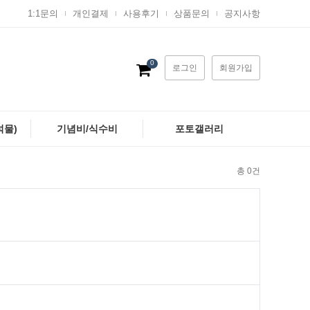
1:1문의
개인결제
사용후기
상품문의
공지사항
0
로그인
회원가입
석물)
기념비/식수비
포토갤러리
총 0건