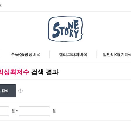
8
수목장/평장비석
캘리그라피비석
일반비석(기타
행돈믹싱최저수
검색 결과
검색
원 ~
원