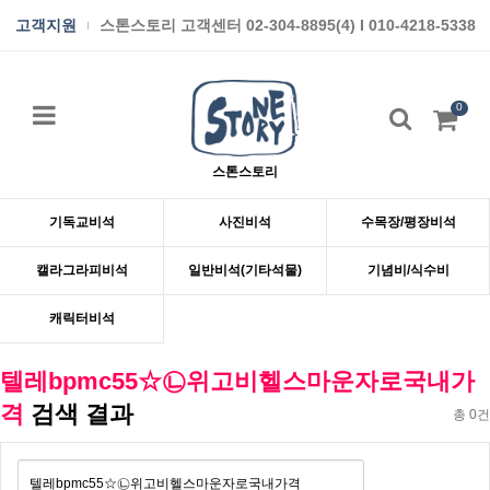
고객지원
스톤스토리 고객센터 02-304-8895(4) I 010-4218-5338
0
스톤스토리
기독교비석
사진비석
수목장/평장비석
캘라그라피비석
일반비석(기타석물)
기념비/식수비
캐릭터비석
텔레bpmc55☆㉡위고비헬스마운자로국내가
격
검색 결과
총 0건