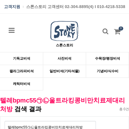
고객지원
스톤스토리 고객센터 02-304-8895(4) I 010-4218-5338
0
스톤스토리
기독교비석
사진비석
수목장/평장비석
캘라그라피비석
일반비석(기타석물)
기념비/식수비
캐릭터비석
텔레bpmc55㉠㉡울트라킹콩비만치료제대리
처방
검색 결과
총 0건