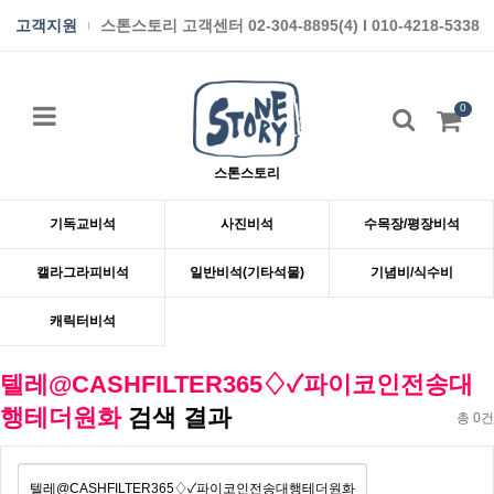
고객지원
스톤스토리 고객센터 02-304-8895(4) I 010-4218-5338
0
스톤스토리
기독교비석
사진비석
수목장/평장비석
캘라그라피비석
일반비석(기타석물)
기념비/식수비
캐릭터비석
텔레@CASHFILTER365♢✓파이코인전송대
행테더원화
검색 결과
총 0건