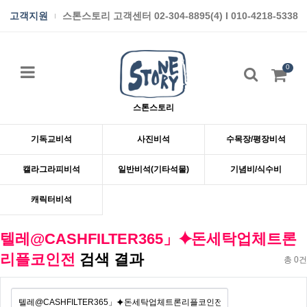
고객지원
스톤스토리 고객센터 02-304-8895(4) I 010-4218-5338
0
스톤스토리
기독교비석
사진비석
수목장/평장비석
캘라그라피비석
일반비석(기타석물)
기념비/식수비
캐릭터비석
텔레@CASHFILTER365」⯌돈세탁업체트론
리플코인전
검색 결과
총 0건