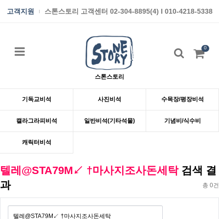
고객지원
스톤스토리 고객센터 02-304-8895(4) I 010-4218-5338
0
스톤스토리
기독교비석
사진비석
수목장/평장비석
캘라그라피비석
일반비석(기타석물)
기념비/식수비
캐릭터비석
텔레@STA79M↙ †마사지조사돈세탁
검색 결
과
총 0건