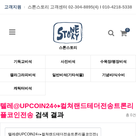
고객지원
스톤스토리 고객센터 02-304-8895(4) I 010-4218-5338
0
스톤스토리
기독교비석
사진비석
수목장/평장비석
캘라그라피비석
일반비석(기타석물)
기념비/식수비
캐릭터비석
텔레@UPCOIN24⟡▸컬쳐랜드테더전송트론리
플코인전송
검색 결과
총 0건