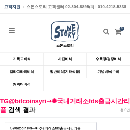
고객지원
스톤스토리 고객센터 02-304-8895(4) I 010-4218-5338
0
스톤스토리
기독교비석
사진비석
수목장/평장비석
캘라그라피비석
일반비석(기타석물)
기념비/식수비
캐릭터비석
TG@bitcoinsyri➙✺국내거래소fds출금시간리
플
검색 결과
총 0건