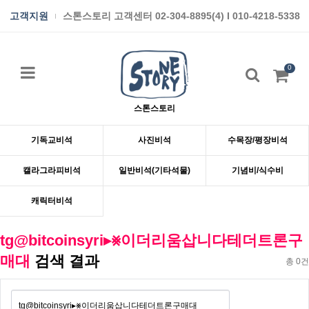
고객지원
스톤스토리 고객센터 02-304-8895(4) I 010-4218-5338
0
스톤스토리
기독교비석
사진비석
수목장/평장비석
캘라그라피비석
일반비석(기타석물)
기념비/식수비
캐릭터비석
tg@bitcoinsyri▸⨳이더리움삽니다테더트론구
매대
검색 결과
총 0건