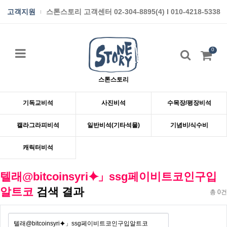
고객지원
스톤스토리 고객센터 02-304-8895(4) I 010-4218-5338
0
스톤스토리
기독교비석
사진비석
수목장/평장비석
캘라그라피비석
일반비석(기타석물)
기념비/식수비
캐릭터비석
텔래@bitcoinsyri⯌」ssg페이비트코인구입
알트코
검색 결과
총 0건