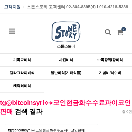
고객지원
스톤스토리 고객센터 02-304-8895(4) I 010-4218-5338
0
스톤스토리
기독교비석
사진비석
수목장/평장비석
캘라그라피비석
일반비석(기타석물)
기념비/식수비
캐릭터비석
tg@bitcoinsyri⟡⟡코인현금화수수료파이코인
판매
검색 결과
총 0건