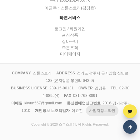
우리 1002-262-458776
예금주 : 스톤스토리(김경윤)
빠른서비스
로그인
회원가입
/
관심상품
장바구니
주문조회
마이페이지
COMPANY
스톤스토리
ADDRESS
경기도 광주시 곤지암읍 신만로
128 (곤지암읍 봉현리 642-9)
BUSINESS LICENSE
239-15-00131
OWNER
김경윤
TEL
02-30
4-8895(4)
FAX
031-768-8891
이메일
kkyun567@gmail.com
통신판매업신고번호
2016-경기광주-
1010
개인정보 보호책임자
이효진
사업자정보확인
Copyright © 2020 스톤스토리. All Rights Reserved.