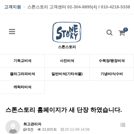
고객지원
스톤스토리 고객센터 02-304-8895(4) I 010-4218-5338
0
스톤스토리
기독교비석
사진비석
수목장/평장비석
캘라그라피비석
일반비석(기타석물)
기념비/식수비
캐릭터비석
스톤스토리 홈페이지가 새 단장 하였습니다.
최고관리자
0건
33,805회
20-12-09 14:06