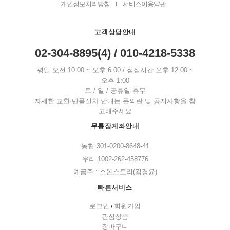
개인정보처리방침
서비스이용약관
I
고객상담안내
02-304-8895(4) / 010-4218-5338
평일 오전 10:00 ~ 오후 6:00 / 점심시간 오후 12:00 ~
오후 1:00
토 / 일 / 공휴일 휴무
자세한 교환·반품절차 안내는 문의란 및 공지사항을 참
고해주세요
무통장계좌안내
농협 301-0200-8648-41
우리 1002-262-458776
예금주 : 스톤스토리(김경윤)
빠른서비스
로그인
회원가입
/
관심상품
장바구니