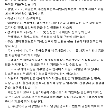
목적은
다음과 같습니다.
- 성명, 아이디, 비밀번호, 주민등록번호/사업자등록번호 : 회원제 서비스 이용
에 따른 본인 확인 절차에 이용,
- 이용 서비스의 소유자 확인
- 이메일주소, 전화번호, 팩스번호 : 도메인 관리 규정에 따른 필수 정보 확보,
고지사항 전달, 불만처리 등을 위한 원활
한 의사 소통
- 경로의 확보, 새로운 서비스 및 신상품이나 이벤트 정보 등의 안내
- 은행정보, 신용카드 정보 : 유료정보 이용 및 구매에 대한 결제
- 주소 : 도메인 정보조회 제공, 청구서 및 쇼핑몰 물품 배송에 대한 정확한 배
송지 확인
쿠키 ( 아이디 ) : 쿠키 운영을 통해 방문자들의 아이디를 자동 분석하여 등급
별 차등화된 가격 혜택 적용.
고객께서는 웹브라우저에서 옵션을 설정함으로써 쿠키가 저장될 때마다 확
인을 거치거나, 아니면 모든 쿠키의 저장을
거부할 수도 있습니다.
그러나 쿠키의 저장을 거부할 경우 웹서비스 이용이 제한될 수 있습니다.
3. 스톤스토리은 회원 개인정보를 위탁관리하지 않습니다.
4. 이용자의 기본적 인권 침해의 우려가 있는 민감한 개인정보(인종 및 민족,
사상 및 신조, 출신지 및 본적 지, 정치적 성향
및 범죄기록, 건강상태 및 성생활
등)는 요구하지 않습니다.
5. 개인정보의 보유 기간은 "회원이 스톤스토리에 가입하는 순간부터 해지 신
청 순간까지"입니다. 스톤스토리의 회원DB는 탈퇴
신청자의 개인정보가 탈퇴
즉시 삭제토록 되어 있습니다.
단, 수집목적 및 제공받은 목적이 달성된 경우에도 법률의 규정에 의하여 보