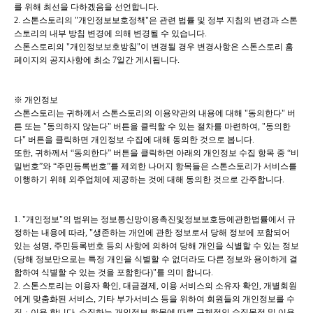
를 위해 최선을 다하겠음을 선언합니다.
2. 스톤스토리의 "개인정보보호정책"은 관련 법률 및 정부 지침의 변경과 스톤
스토리의 내부 방침 변경에 의해 변경될 수 있습
니다.
스톤스토리의 "개인정보보호방침"이 변경될 경우 변경사항은 스톤스토리 홈
페이지의 공지사항에
최소 7일간 게시됩니다.
※ 개인정보
스톤스토리는 귀하께서 스톤스토리의 이용약관의 내용에 대해 "동의한다" 버
튼 또는 "동의하지 않는다" 버튼을 클릭할 수 있는 절차를 마련하여, "동의한
다" 버튼을 클릭하면 개인정보 수집에 대해 동의한 것으로 봅니다.
또한, 귀하께서 “동의한다” 버튼을 클릭하면 아래의 개인정보 수집 항목 중 “비
밀번호”와 “주민등록번호”를 제외한 나머지 항목들은 스톤스토리가 서비스
를
이행하기 위해 외주업체에 제공하는 것에 대해 동의한 것으로 간주합니다.
1. "개인정보"의 범위는 정보통신망이용촉진및정보보호등에관한법률에서 규
정하는 내용에 따라, "생존하는 개인에 관한
정보로서 당해 정보에 포함되어
있는 성명, 주민등록번호 등의 사항에 의하여 당해 개인을 식별할 수 있는 정보
(당해
정보만으로는 특정 개인을 식별할 수 없더라도 다른 정보와 용이하게 결
합하여 식별할 수 있는 것을 포함한다)"를 의미
합니다.
2. 스톤스토리는 이용자 확인, 대금결제, 이용 서비스의 소유자 확인, 개별회원
에게 맞춤화된 서비스, 기타 부가서비스 등을
위하여 회원들의 개인정보를 수
집ㆍ이용 합니다. 수집하는 개인정보 항목에 따른 구체적인 수집목적 및 이용