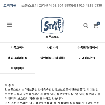
고객지원
스톤스토리 고객센터 02-304-8895(4) I 010-4218-5338
0
스톤스토리
기독교비석
사진비석
수목장/평장비석
캘라그라피비석
일반비석(기타석물)
기념비/식수비
캐릭터비석
※ 총 칙
1. 스톤스토리는 "정보통신망이용촉진및정보보호등에관한법률"상의 개인정
보보호 규정과 정보통신부가 제정한 "개인정보보
호지침" 및 "개인정보의 기술
적/관리적 보호조치 기준"을 준수하고 있습니다.
또한 스톤스토리는 "개인정보보호정책"을
제정하여 회원들의 개인정보 보호