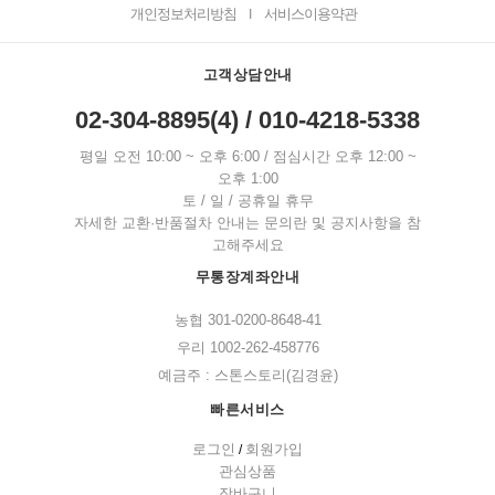
개인정보처리방침
서비스이용약관
I
고객상담안내
02-304-8895(4) / 010-4218-5338
평일 오전 10:00 ~ 오후 6:00 / 점심시간 오후 12:00 ~
오후 1:00
토 / 일 / 공휴일 휴무
자세한 교환·반품절차 안내는 문의란 및 공지사항을 참
고해주세요
무통장계좌안내
농협 301-0200-8648-41
우리 1002-262-458776
예금주 : 스톤스토리(김경윤)
빠른서비스
로그인
회원가입
/
관심상품
장바구니