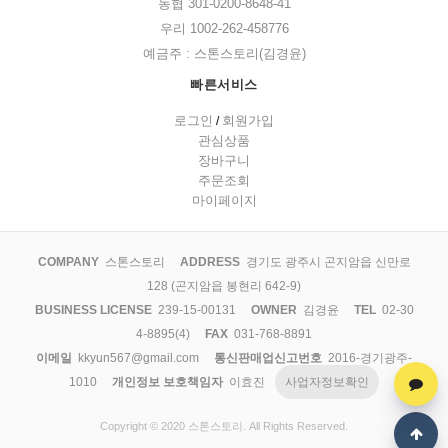
농협 301-0200-8648-41
우리 1002-262-458776
예금주 : 스톤스토리(김경윤)
빠른서비스
로그인
회원가입
/
관심상품
장바구니
주문조회
마이페이지
COMPANY
스톤스토리
ADDRESS
경기도 광주시 곤지암읍 신만로
128 (곤지암읍 봉현리 642-9)
BUSINESS LICENSE
239-15-00131
OWNER
김경윤
TEL
02-30
4-8895(4)
FAX
031-768-8891
이메일
kkyun567@gmail.com
통신판매업신고번호
2016-경기광주-
1010
개인정보 보호책임자
이효진
사업자정보확인
Copyright © 2020 스톤스토리. All Rights Reserved.