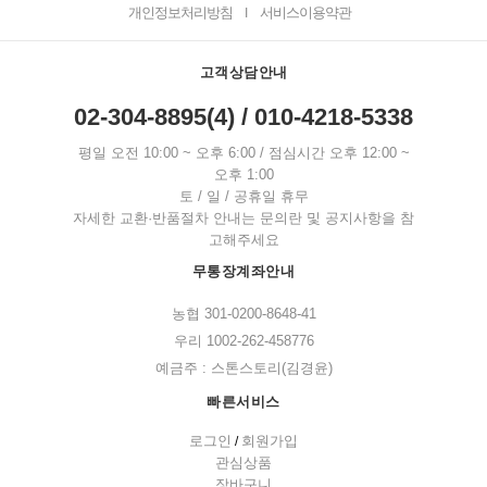
개인정보처리방침
서비스이용약관
I
고객상담안내
02-304-8895(4) / 010-4218-5338
평일 오전 10:00 ~ 오후 6:00 / 점심시간 오후 12:00 ~
오후 1:00
토 / 일 / 공휴일 휴무
자세한 교환·반품절차 안내는 문의란 및 공지사항을 참
고해주세요
무통장계좌안내
농협 301-0200-8648-41
우리 1002-262-458776
예금주 : 스톤스토리(김경윤)
빠른서비스
로그인
회원가입
/
관심상품
장바구니