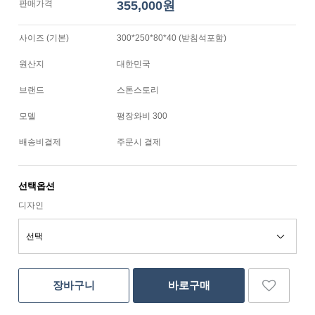
판매가격
355,000원
사이즈 (기본)
300*250*80*40 (받침석포함)
원산지
대한민국
브랜드
스톤스토리
모델
평장와비 300
배송비결제
주문시 결제
선택옵션
디자인
장바구니
바로구매