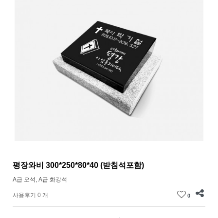
평장와비 300*250*80*40 (받침석포함)
A급 오석, A급 화강석
사용후기 0 개
0